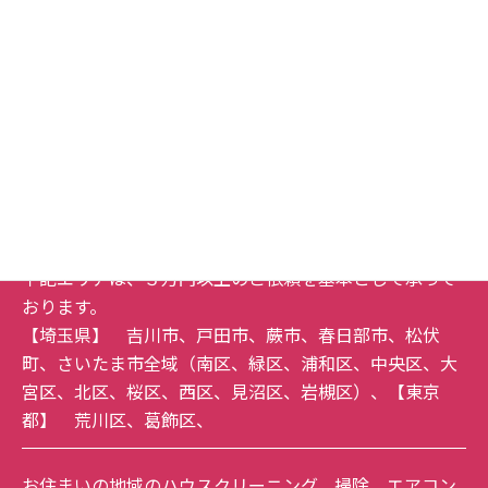
対応エリア
埼玉県
草加市
、
越谷市
、
八潮市
、
三郷市
、
川口市
、
東京都
足立区
、
北区
下記エリアは、３万円以上のご依頼を基本として承って
おります。
【埼玉県】
吉川市
、
戸田市
、
蕨市
、
春日部市
、
松伏
町
、
さいたま市全域
（
南区
、
緑区
、
浦和区
、
中央区
、
大
宮区
、
北区
、
桜区
、
西区
、
見沼区
、
岩槻区
）、【東京
都】
荒川区
、
葛飾区
、
お住まいの地域のハウスクリーニング、掃除、エアコン