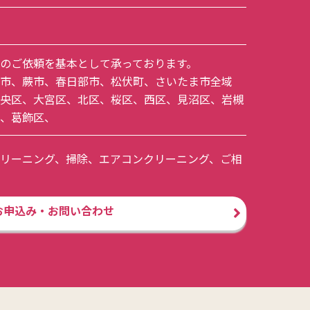
のご依頼を基本として承っております。
市
、
蕨市
、
春日部市
、
松伏町
、
さいたま市全域
央区
、
大宮区
、
北区
、
桜区
、
西区
、
見沼区
、
岩槻
、
葛飾区
、
リーニング、掃除、エアコンクリーニング、ご相
お申込み・お問い合わせ