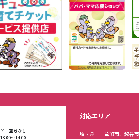
ー
対応エリア
/ ×：空きなし
埼玉県
草加市
、
越谷市
:00～14:00