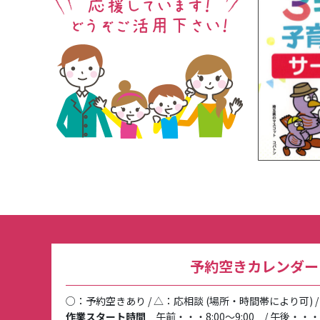
予約空きカレンダ
○：予約空きあり / △：応相談 (場所・時間帯により可) 
作業スタート時間
午前・・・8:00～9:00 / 午後・・・13