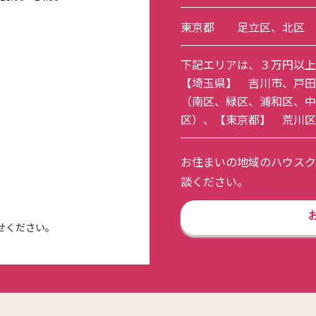
東京都
足立区
、
北区
下記エリアは、３万円以上
【埼玉県】
吉川市
、
戸田
（
南区
、
緑区
、
浦和区
、
中
区
）、【東京都】
荒川区
お住まいの地域のハウスク
談ください。
せください。