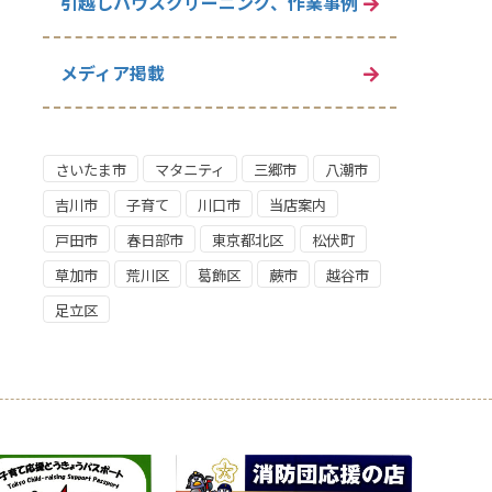
引越しハウスクリーニング、作業事例
メディア掲載
さいたま市
マタニティ
三郷市
八潮市
吉川市
子育て
川口市
当店案内
戸田市
春日部市
東京都北区
松伏町
草加市
荒川区
葛飾区
蕨市
越谷市
足立区