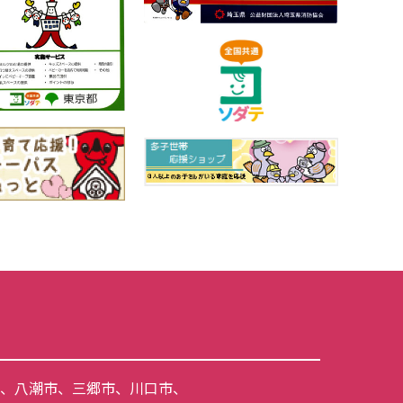
、
八潮市
、
三郷市
、
川口市
、