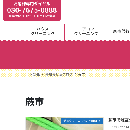
コ
ナ
お客様専用ダイヤル
080-7675-0888
ン
ビ
営業時間 8:00〜19:00 土日祝営業
テ
ゲ
ン
ー
ハウス
エアコン
ツ
シ
家事代行
クリーニング
クリーニング
に
ョ
移
ン
動
に
移
動
HOME
お知らせ＆ブログ
蕨市
蕨市
蕨市で浴室
浴室クリーニング、作業事例
2026 / 2 / 14