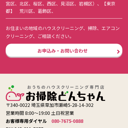
宮区
、
北区
、
桜区
、
西区
、
見沼区
、
岩槻区
）、【東京
都】
荒川区
、
葛飾区
、
お住まいの地域のハウスクリーニング、掃除、エアコン
クリーニング、ご相談ください。
お申込み・お問い合わせ
〒340-0022 埼玉県草加市瀬崎5-28-14-302
営業時間 8:00〜19:00 土日祝営業
お客様専用ダイヤル
080-7675-0888