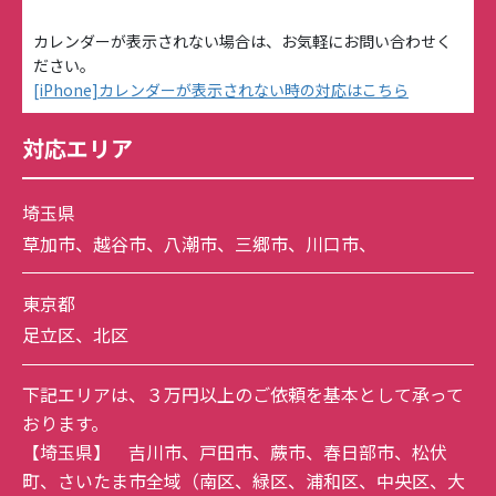
カレンダーが表示されない場合は、お気軽にお問い合わせく
ださい。
[iPhone]カレンダーが表示されない時の対応はこちら
対応エリア
埼玉県
草加市
、
越谷市
、
八潮市
、
三郷市
、
川口市
、
東京都
足立区
、
北区
下記エリアは、３万円以上のご依頼を基本として承って
おります。
【埼玉県】
吉川市
、
戸田市
、
蕨市
、
春日部市
、
松伏
町
、
さいたま市全域
（
南区
、
緑区
、
浦和区
、
中央区
、
大