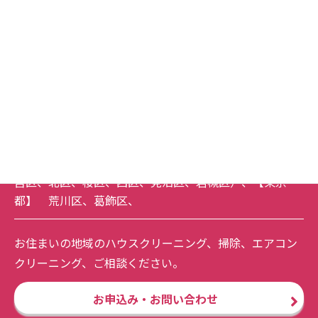
草加市
、
越谷市
、
八潮市
、
三郷市
、
川口市
、
東京都
足立区
、
北区
下記エリアは、３万円以上のご依頼を基本として承って
おります。
【埼玉県】
吉川市
、
戸田市
、
蕨市
、
春日部市
、
松伏
町
、
さいたま市全域
（
南区
、
緑区
、
浦和区
、
中央区
、
大
宮区
、
北区
、
桜区
、
西区
、
見沼区
、
岩槻区
）、【東京
都】
荒川区
、
葛飾区
、
お住まいの地域のハウスクリーニング、掃除、エアコン
クリーニング、ご相談ください。
お申込み・お問い合わせ