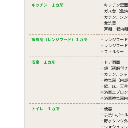
キッチン １カ所
・キッチン壁面
・ガス台（魚焼
・カラン、シン
・食洗器
・戸棚、収納棚
換気扇（レンジフード）１カ所
・レンジフード
・レンジフード
・フィルター
浴室 １カ所
・ドア両面
・鏡（研磨付き
・カラン、シャ
・換気扇（内部
・壁、床、天井
※浴室エプロン
※浴室換気扇内部
トイレ １カ所
・便器
・手洗いボール
・貯水タンク外
・ウォシュレッ