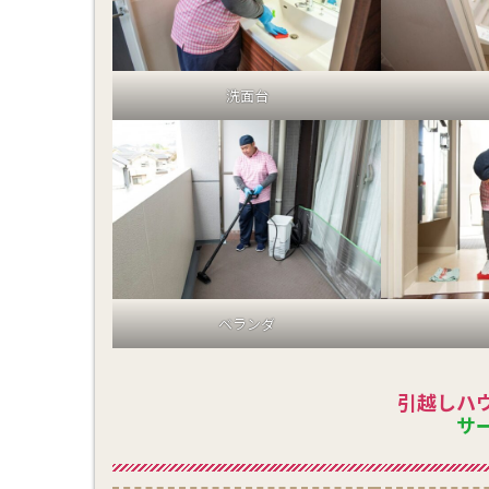
洗面台
ベランダ
引越しハ
サ