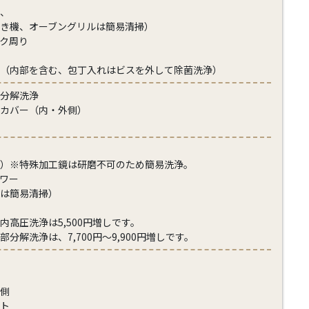
、
き機、オーブングリルは簡易清掃）
ク周り
（内部を含む、包丁入れはビスを外して除菌洗浄）
分解洗浄
カバー（内・外側）
）※特殊加工鏡は研磨不可のため簡易洗浄。
ワー
は簡易清掃）
内高圧洗浄は5,500円増しです。
分解洗浄は、7,700円～9,900円増しです。
側
ト