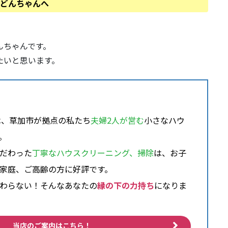
どんちゃんへ
んちゃんです。
たいと思います。
は、草加市が拠点の私たち
夫婦2人が営む
小さなハウ
。
だわった
丁寧なハウスクリーニング、掃除
は、お子
家庭、ご高齢の方に好評です。
わらない！そんなあなたの
縁の下の力持ち
になりま
当店のご案内はこちら！