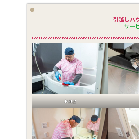
引越しハ
サー
お風呂