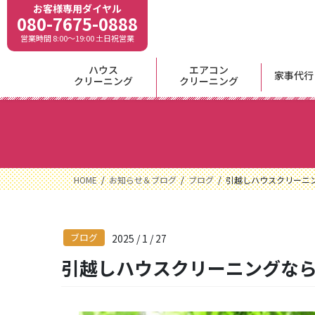
コ
ナ
お客様専用ダイヤル
080-7675-0888
ン
ビ
営業時間 8:00〜19:00 土日祝営業
テ
ゲ
ン
ー
ハウス
エアコン
ツ
シ
家事代行
クリーニング
クリーニング
に
ョ
移
ン
動
に
移
動
HOME
お知らせ＆ブログ
ブログ
引越しハウスクリーニ
ブログ
2025 / 1 / 27
引越しハウスクリーニングな