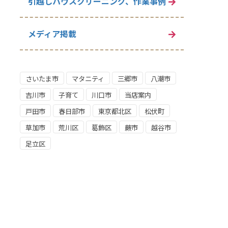
引越しハウスクリーニング、作業事例
メディア掲載
さいたま市
マタニティ
三郷市
八潮市
吉川市
子育て
川口市
当店案内
戸田市
春日部市
東京都北区
松伏町
草加市
荒川区
葛飾区
蕨市
越谷市
足立区