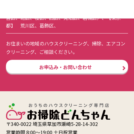
【埼玉県】
吉川市
、
戸田市
、
蕨市
、
春日部市
、
松伏
町
、
さいたま市全域
（
南区
、
緑区
、
浦和区
、
中央区
、
大
宮区
、
北区
、
桜区
、
西区
、
見沼区
、
岩槻区
）、【東京
都】
荒川区
、
葛飾区
、
お住まいの地域のハウスクリーニング、掃除、エアコン
クリーニング、ご相談ください。
お申込み・お問い合わせ
〒340-0022 埼玉県草加市瀬崎5-28-14-302
営業時間 8:00〜19:00 土日祝営業