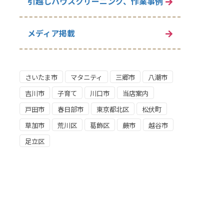
引越しハウスクリーニング、作業事例
メディア掲載
さいたま市
マタニティ
三郷市
八潮市
吉川市
子育て
川口市
当店案内
戸田市
春日部市
東京都北区
松伏町
草加市
荒川区
葛飾区
蕨市
越谷市
足立区