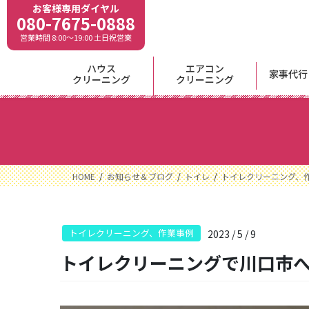
コ
ナ
お客様専用ダイヤル
080-7675-0888
ン
ビ
営業時間 8:00〜19:00 土日祝営業
テ
ゲ
ン
ー
ハウス
エアコン
ツ
シ
家事代行
クリーニング
クリーニング
に
ョ
移
ン
動
に
移
動
HOME
お知らせ＆ブログ
トイレ
トイレクリーニング、
トイレクリーニング、作業事例
2023 / 5 / 9
トイレクリーニングで川口市へ