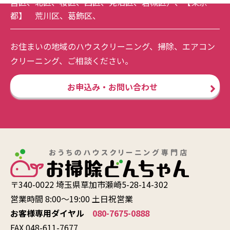
宮区
、
北区
、
桜区
、
西区
、
見沼区
、
岩槻区
）、【東京
都】
荒川区
、
葛飾区
、
お住まいの地域のハウスクリーニング、掃除、エアコン
クリーニング、ご相談ください。
お申込み・お問い合わせ
〒340-0022 埼玉県草加市瀬崎5-28-14-302
営業時間 8:00〜19:00 土日祝営業
お客様専用ダイヤル
080-7675-0888
FAX 048-611-7677