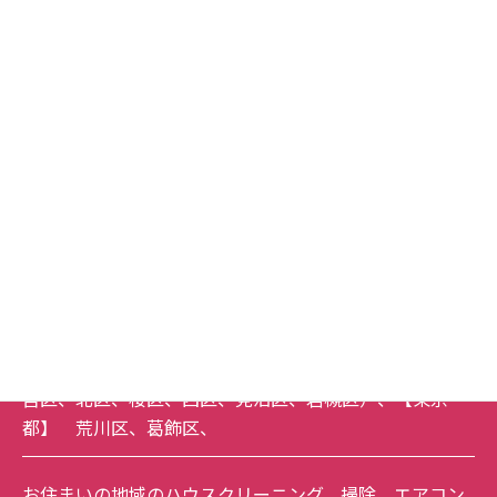
対応エリア
埼玉県
草加市
、
越谷市
、
八潮市
、
三郷市
、
川口市
、
東京都
足立区
、
北区
下記エリアは、３万円以上のご依頼を基本として承って
おります。
【埼玉県】
吉川市
、
戸田市
、
蕨市
、
春日部市
、
松伏
町
、
さいたま市全域
（
南区
、
緑区
、
浦和区
、
中央区
、
大
宮区
、
北区
、
桜区
、
西区
、
見沼区
、
岩槻区
）、【東京
都】
荒川区
、
葛飾区
、
お住まいの地域のハウスクリーニング、掃除、エアコン