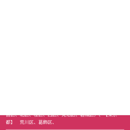
[iPhone]カレンダーが表示されない時の対応はこちら
対応エリア
埼玉県
草加市
、
越谷市
、
八潮市
、
三郷市
、
川口市
、
東京都
足立区
、
北区
下記エリアは、３万円以上のご依頼を基本として承って
おります。
【埼玉県】
吉川市
、
戸田市
、
蕨市
、
春日部市
、
松伏
町
、
さいたま市全域
（
南区
、
緑区
、
浦和区
、
中央区
、
大
宮区
、
北区
、
桜区
、
西区
、
見沼区
、
岩槻区
）、【東京
都】
荒川区
、
葛飾区
、